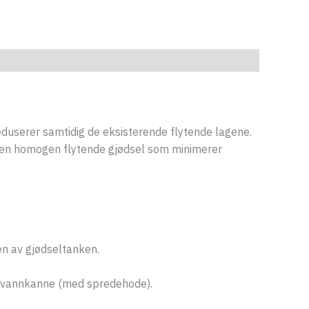
userer samtidig de eksisterende flytende lagene.
er en homogen flytende gjødsel som minimerer
len av gjødseltanken.
en vannkanne (med spredehode).