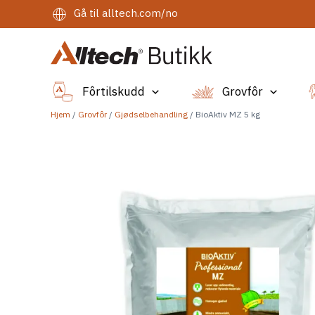
Hopp
Gå til
alltech.com/no
rett
til
innholdet
Fôrtilskudd
Grovfôr
Hjem
/
Grovfôr
/
Gjødselbehandling
/ BioAktiv MZ 5 kg