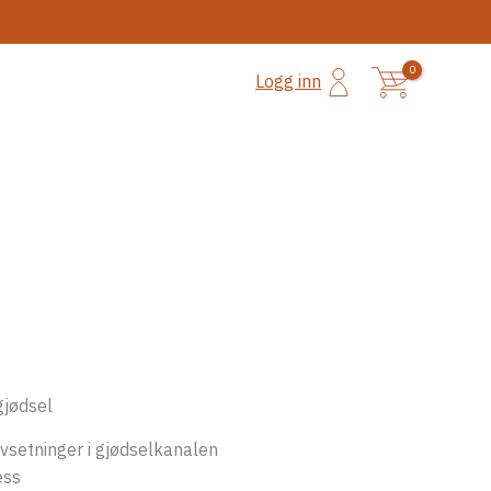
gjødsel
vsetninger i gjødselkanalen
ess