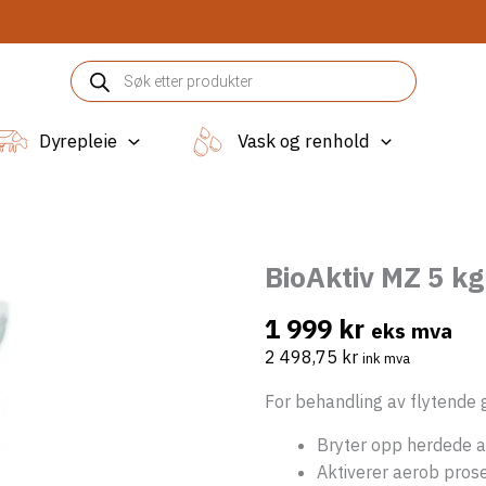
Products
search
Dyrepleie
Vask og renhold
BioAktiv MZ 5 kg
1 999
kr
eks mva
2 498,75
kr
ink mva
For behandling av flytende 
Bryter opp herdede a
Aktiverer aerob pros