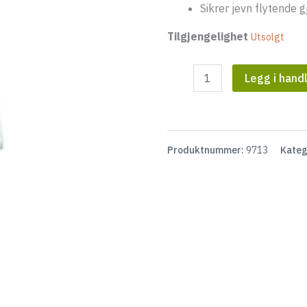
Sikrer jevn flytende g
Tilgjengelighet
Utsolgt
BioAktiv
Legg i hand
MZ
5
kg
antall
Produktnummer:
9713
Kateg