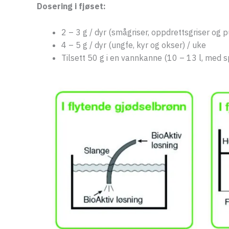
Dosering i fjøset:
2 – 3 g / dyr (smågriser, oppdrettsgriser og p
4 – 5 g / dyr (ungfe, kyr og okser) / uke
Tilsett 50 g i en vannkanne (10 – 13 l, med 