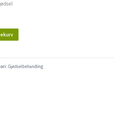
jødsel
lekurv
ori:
Gjødselbehandling