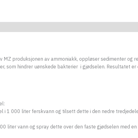
iv MZ produksjonen av ammoniakk, oppløser sedimenter og red
ier, som hindrer uønskede bakterier i gjødselen. Resultatet 
el:
 i 1 000 liter ferskvann og tilsett dette i den nedre tredjede
 200 liter vann og spray dette over den faste gjødselen med 