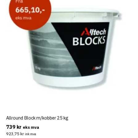
eksler
eksler
eksler
Allround Block m/kobber 25 kg
739
kr
eks mva
eksler
923,75
kr
ink mva