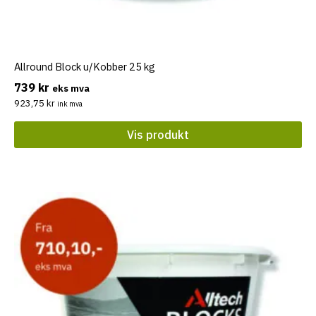
Allround Block u/Kobber 25 kg
739
kr
eks mva
923,75
kr
ink mva
Vis produkt