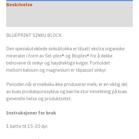
Beskrivelse
Tilleggsinformasjon
Dokumenter
BLUEPRINT SINKU BLOCK
Den spesialutviklede sinkublokka er tilsatt ekstra organiske
mineraler i form av Sel-plex® og Bioplex® for å dekke
behovene til sinkyr og høydrektige kviger. Forholdet
mellom kalsium og magnesium er tilpasset sinkyr.
Perioden når ei melkeku ikke produserer melk, er en viktig del
av kuas produksjonssyklus og kan ha stor innvirkning på kuas
generelle helse og produktivitet.
Instruksjoner for bruk
1 bøtte til 15-20 dyr.