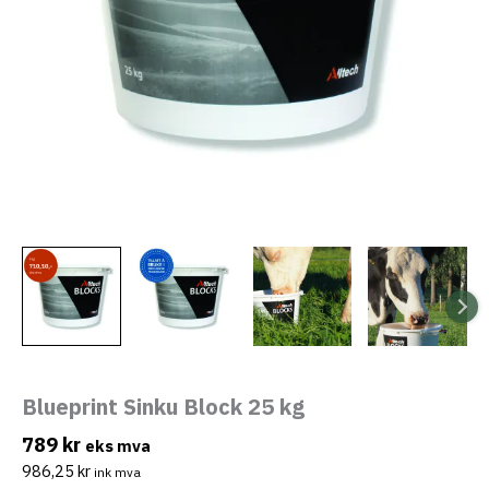
eksler
eksler
Blueprint Sinku Block 25 kg
eksler
789
kr
eks mva
986,25
kr
ink mva