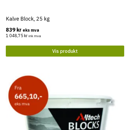
Kalve Block, 25 kg
839
kr
eks mva
1 048,75
kr
ink mva
Vis produkt