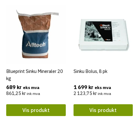
Blueprint Sinku Mineraler 20
Sinku Bolus, 8 pk
kg
689
kr
1 699
kr
eks mva
eks mva
861,25
kr
2 123,75
kr
ink mva
ink mva
Vis produkt
Vis produkt