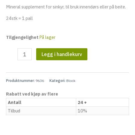
eksler
Mineral supplement for sinkyr, til bruk innendørs eller på beite.
24stk = 1 pall
eksler
Tilgjengelighet
På lager
Blueprint
Legg i handlekurv
Sinku
Block
25
kg
Produktnummer:
9636
Kategori:
Block
antall
Rabatt ved kjøp av flere
Antall
24 +
Tilbud
10%