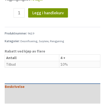
eksler
Dermisan,
Legg i handlekurv
eksler
10
L
antall
Produktnummer:
9619
Kategorier:
Desinfisering
,
Jurpleie
,
Rengjøring
Rabatt ved kjøp av flere
Antall
4 +
Tilbud
10%
Beskrivelse
Tilleggsinformasjon
Dokumenter