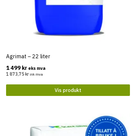
Agrimat – 22 liter
1 499
kr
eks mva
1 873,75
kr
ink mva
Vis produkt