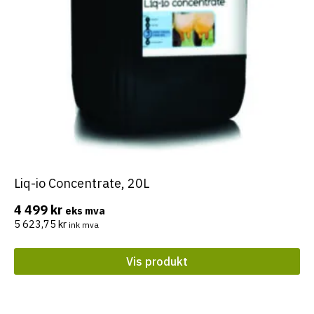
Liq-io Concentrate, 20L
4 499
kr
eks mva
5 623,75
kr
ink mva
Vis produkt