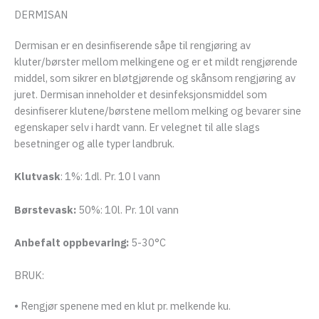
DERMISAN
Dermisan er en desinfiserende såpe til rengjøring av
kluter/børster mellom melkingene og er et mildt rengjørende
middel, som sikrer en bløtgjørende og skånsom rengjøring av
juret. Dermisan inneholder et desinfeksjonsmiddel som
desinfiserer klutene/børstene mellom melking og bevarer sine
egenskaper selv i hardt vann. Er velegnet til alle slags
besetninger og alle typer landbruk.
Klutvask
: 1%: 1dl. Pr. 10 l vann
Børstevask:
50%: 10l. Pr. 10l vann
Anbefalt oppbevaring:
5-30°C
BRUK:
• Rengjør spenene med en klut pr. melkende ku.