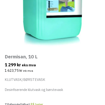
eksler
Dermisan, 10 L
1 299
kr
eks mva
1 623,75
kr
ink mva
eksler
KLUTVASK/BØRSTEVASK
Desinfiserende klutvask og børstevask
eksler
Tilgjengelighet
På lager