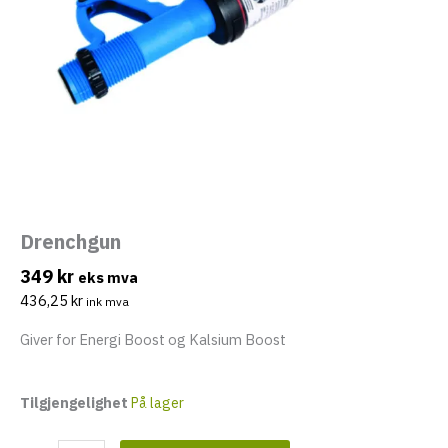
eksler
Drenchgun
349
kr
eks mva
436,25
kr
ink mva
eksler
Giver for Energi Boost og Kalsium Boost
eksler
Tilgjengelighet
På lager