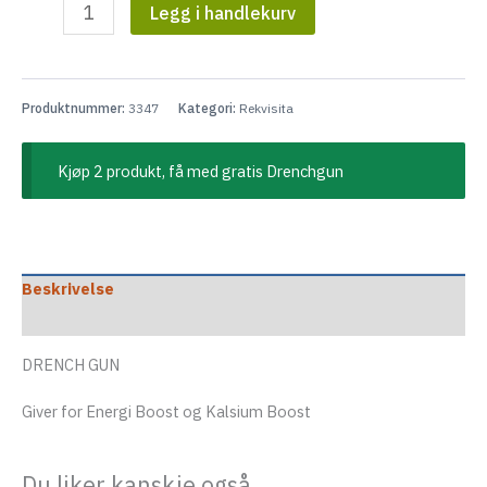
Drenchgun
eksler
Legg i handlekurv
antall
eksler
Produktnummer:
3347
Kategori:
Rekvisita
Kjøp 2 produkt, få med gratis Drenchgun
Beskrivelse
Tilleggsinformasjon
DRENCH GUN
Giver for Energi Boost og Kalsium Boost
Du liker kanskje også…