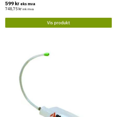
599
kr
eks mva
748,75
kr
ink mva
Vis produkt