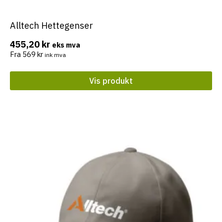
Alltech Hettegenser
Dette
produktet
455,20
kr
eks mva
har
Fra
569
kr
ink mva
flere
varianter.
Vis produkt
Alternativene
kan
velges
på
produktsiden