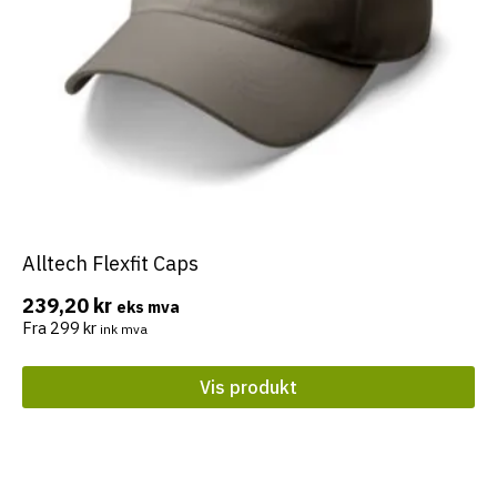
Alltech Flexfit Caps
Dette
produktet
239,20
kr
eks mva
har
Fra
299
kr
ink mva
flere
varianter.
Vis produkt
Alternativene
kan
velges
på
produktsiden