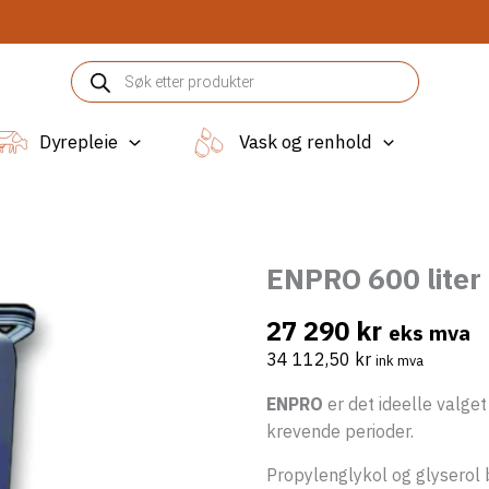
Products
search
Dyrepleie
Vask og renhold
ENPRO 600 liter
27 290
kr
eks mva
34 112,50
kr
ink mva
ENPRO
er det ideelle valget
krevende perioder.
Propylenglykol og glyserol b