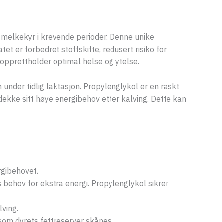
e melkekyr i krevende perioder. Denne unike
t er forbedret stoffskifte, redusert risiko for
 opprettholder optimal helse og ytelse.
 under tidlig laktasjon. Propylenglykol er en raskt
dekke sitt høye energibehov etter kalving. Dette kan
gibehovet.
 behov for ekstra energi. Propylenglykol sikrer
ving.
 som dyrets fettreserver skånes.