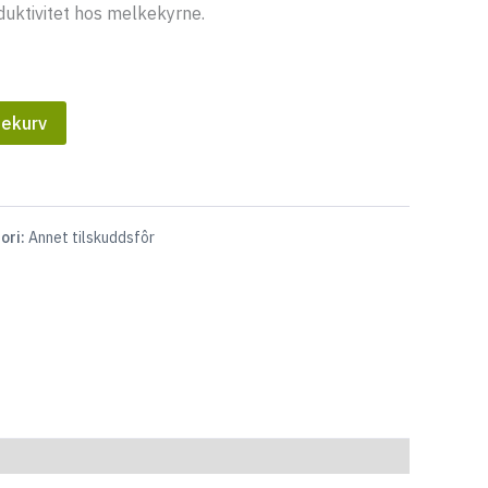
uktivitet hos melkekyrne.
lekurv
ori:
Annet tilskuddsfôr