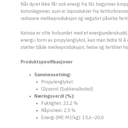
Når dyret ikke får nok energi fra fôr, begynner krop
ketonlegemer, som er biprodukter fra fettforbrennin
redusere melkeproduksjon og negativt påvirke fertil
Ketose er ofte forbundet med et energiunderskudd, d
energi i form av propylenglykol, kan man bidra til 
støtter både melkeproduksjon, helse og fertilitet 
Produktspesifikasjoner
Sammensetning:
Propylenglykol
Glyserol (Sukkeralkohol)
Næringsverdi (%):
Fuktighet: 22,2 %
Råprotein: 2,5 %
Energi (ME MJ/kg): 15,6–20,0