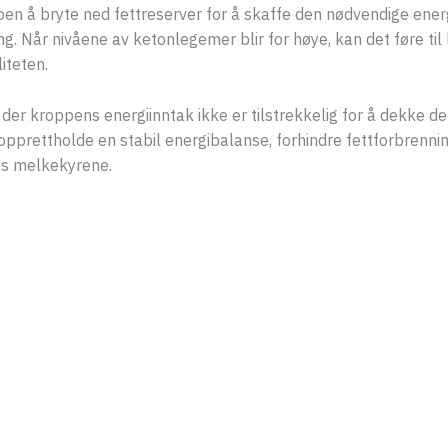
pen å bryte ned fettreserver for å skaffe den nødvendige energ
g. Når nivåene av ketonlegemer blir for høye, kan det føre til
iteten.
er kroppens energiinntak ikke er tilstrekkelig for å dekke de
å opprettholde en stabil energibalanse, forhindre fettforbrenn
hos melkekyrene.