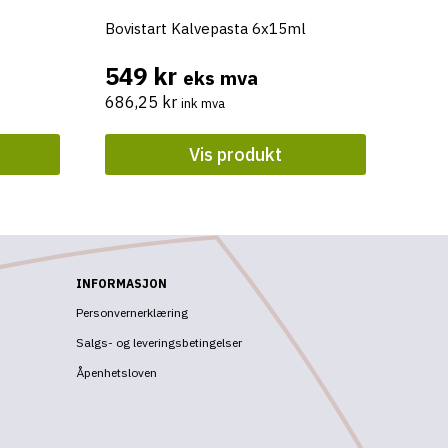
Bovistart Kalvepasta 6x15ml
549
kr
eks mva
686,25
kr
ink mva
Vis produkt
INFORMASJON
Personvernerklæring
Salgs- og leveringsbetingelser
Åpenhetsloven