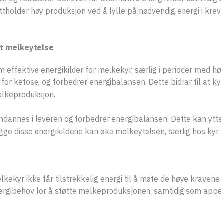
ttholder høy produksjon ved å fylle på nødvendig energi i kr
kt melkeytelse
ffektive energikilder for melkekyr, særlig i perioder med høy
n for ketose, og forbedrer energibalansen. Dette bidrar til at
melkeproduksjon.
nnes i leveren og forbedrer energibalansen. Dette kan ytter
t begge disse energikildene kan øke melkeytelsen, særlig hos k
kyr ikke får tilstrekkelig energi til å møte de høye kravene i 
energibehov for å støtte melkeproduksjonen, samtidig som appe