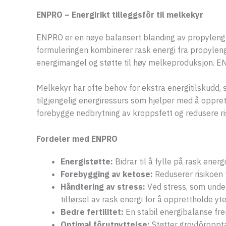
ENPRO – Energirikt tilleggsfôr til melkekyr
ENPRO er en nøye balansert blanding av propylenglyk
formuleringen kombinerer rask energi fra propylengly
energimangel og støtte til høy melkeproduksjon. ENP
Melkekyr har ofte behov for ekstra energitilskudd, 
tilgjengelig energiressurs som hjelper med å oppret
forebygge nedbrytning av kroppsfett og redusere 
Fordeler med ENPRO
Energistøtte:
Bidrar til å fylle på rask ener
Forebygging av ketose:
Reduserer risikoen
Håndtering av stress:
Ved stress, som under
tilførsel av rask energi for å opprettholde yt
Bedre fertilitet:
En stabil energibalanse fre
Optimal fôrutnyttelse:
Støtter grovfôroppta