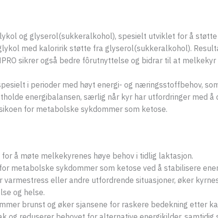
ol og glyserol(sukkeralkohol), spesielt utviklet for å støtt
kol med kaloririk støtte fra glyserol(sukkeralkohol). Resultate
RO sikrer også bedre fôrutnyttelse og bidrar til at melkekyr
spesielt i perioder med høyt energi- og næringsstoffbehov, som
tholde energibalansen, særlig når kyr har utfordringer med å 
risikoen for metabolske sykdommer som ketose.
gi for å møte melkekyrenes høye behov i tidlig laktasjon.
 for metabolske sykdommer som ketose ved å stabilisere ener
 varmestress eller andre utfordrende situasjoner, øker kyrnes
else og helse.
mmer brunst og øker sjansene for raskere bedekning etter kal
k og reduserer behovet for alternative energikilder, samtidig