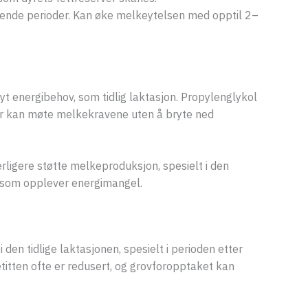
evende perioder. Kan øke melkeytelsen med opptil 2–
t energibehov, som tidlig laktasjon. Propylenglykol
 kyr kan møte melkekravene uten å bryte ned
ligere støtte melkeproduksjon, spesielt i den
yr som opplever energimangel.
den tidlige laktasjonen, spesielt i perioden etter
titten ofte er redusert, og grovforopptaket kan