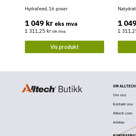
Hydrafeed, 16 poser
Natydrat
1 049
kr
1 04
eks mva
1 311,25
kr
1 311,
ink mva
Vis produkt
OM ALLTECH
Om oss
Kontakt oss
Alltech.com
Artikler
KUNDESERV