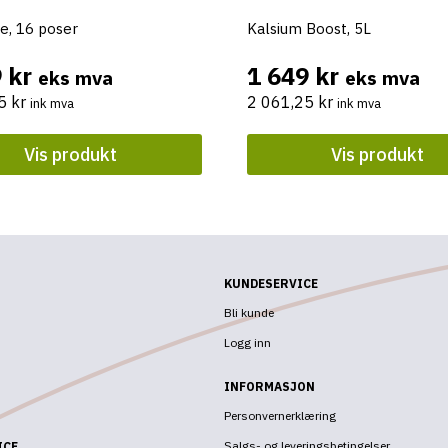
e, 16 poser
Kalsium Boost, 5L
9
kr
1 649
kr
eks mva
eks mva
25
kr
2 061,25
kr
ink mva
ink mva
Vis produkt
Vis produkt
KUNDESERVICE
Bli kunde
Logg inn
INFORMASJON
Personvernerklæring
Salgs- og leveringsbetingelser
ICE