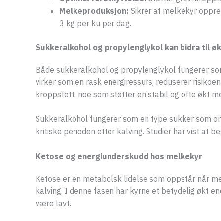
Melkeproduksjon:
Sikrer at melkekyr oppre
3 kg per ku per dag.
Sukkeralkohol og propylenglykol kan bidra til ø
Både sukkeralkohol og propylenglykol fungerer som e
virker som en rask energiressurs, reduserer risikoe
kroppsfett, noe som støtter en stabil og ofte økt 
Sukkeralkohol fungerer som en type sukker som omda
kritiske perioden etter kalving. Studier har vist a
Ketose og energiunderskudd hos melkekyr
Ketose er en metabolsk lidelse som oppstår når melke
kalving. I denne fasen har kyrne et betydelig økt 
være lavt.