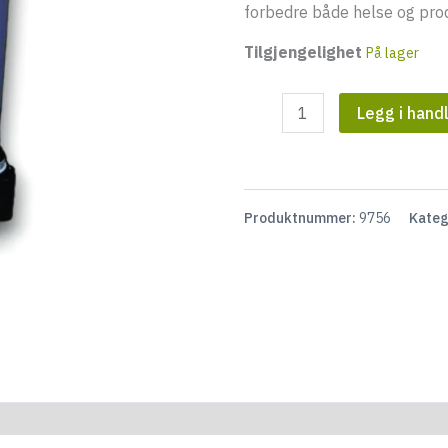
forbedre både helse og prod
Tilgjengelighet
På lager
ENPRO
Legg i hand
600
liter
antall
Produktnummer:
9756
Kateg