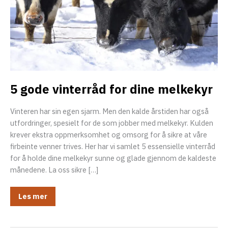
eksler
5 gode vinterråd for dine melkekyr
Vinteren har sin egen sjarm. Men den kalde årstiden har også
utfordringer, spesielt for de som jobber med melkekyr. Kulden
krever ekstra oppmerksomhet og omsorg for å sikre at våre
firbeinte venner trives. Her har vi samlet 5 essensielle vinterråd
for å holde dine melkekyr sunne og glade gjennom de kaldeste
månedene. La oss sikre […]
eksler
5
Les mer
eksler
gode
vinterråd
for
dine