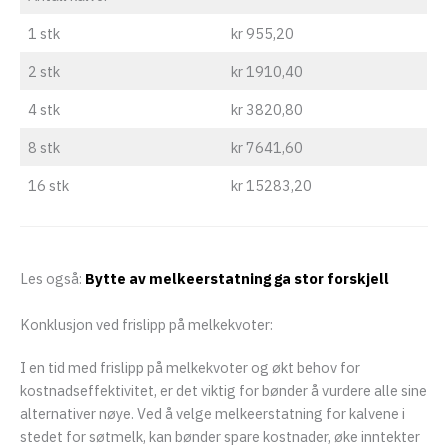
1 stk
kr 955,20
2 stk
kr 1910,40
4 stk
kr 3820,80
8 stk
kr 7641,60
16 stk
kr 15283,20
Les også:
Bytte av melkeerstatning ga stor forskjell
Konklusjon ved frislipp på melkekvoter:
I en tid med frislipp på melkekvoter og økt behov for
kostnadseffektivitet, er det viktig for bønder å vurdere alle sine
alternativer nøye. Ved å velge melkeerstatning for kalvene i
stedet for søtmelk, kan bønder spare kostnader, øke inntekter