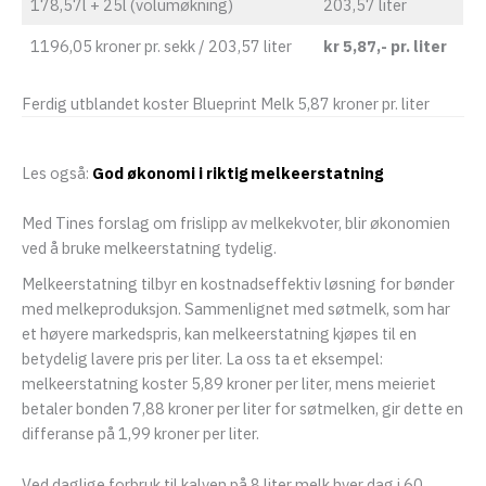
178,57l + 25l (volumøkning)
203,57 liter
1196,05 kroner pr. sekk / 203,57 liter
kr 5,87,- pr. liter
Ferdig utblandet koster Blueprint Melk 5,87 kroner pr. liter
Les også:
God økonomi i riktig melkeerstatning
Med Tines forslag om frislipp av melkekvoter, blir økonomien
ved å bruke melkeerstatning tydelig.
Melkeerstatning tilbyr en kostnadseffektiv løsning for bønder
med melkeproduksjon. Sammenlignet med søtmelk, som har
et høyere markedspris, kan melkeerstatning kjøpes til en
betydelig lavere pris per liter. La oss ta et eksempel:
melkeerstatning koster 5,89 kroner per liter, mens meieriet
betaler bonden 7,88 kroner per liter for søtmelken, gir dette en
differanse på 1,99 kroner per liter.
Ved daglige forbruk til kalven på 8 liter melk hver dag i 60