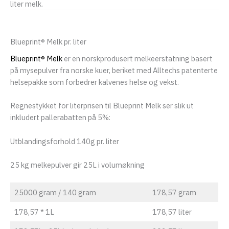
liter melk.
Blueprint® Melk pr. liter
Blueprint® Melk
er en norskprodusert melkeerstatning basert
på mysepulver fra norske kuer, beriket med Alltechs patenterte
helsepakke som forbedrer kalvenes helse og vekst.
Regnestykket for literprisen til Blueprint Melk ser slik ut
inkludert pallerabatten på 5%:
Utblandingsforhold 140g pr. liter
25 kg melkepulver gir 25L i volumøkning
25000 gram / 140 gram
178,57 gram
178,57 * 1L
178,57 liter