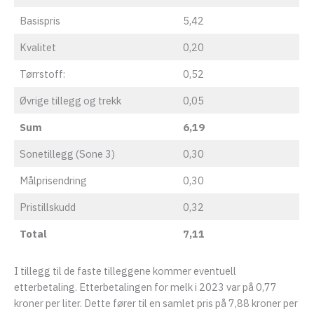
Basispris
5,42
Kvalitet
0,20
Tørrstoff:
0,52
Øvrige tillegg og trekk
0,05
Sum
6,19
Sonetillegg (Sone 3)
0,30
Målprisendring
0,30
Pristillskudd
0,32
Total
7,11
I tillegg til de faste tilleggene kommer eventuell
etterbetaling. Etterbetalingen for melk i 2023 var på 0,77
kroner per liter. Dette fører til en samlet pris på 7,88 kroner per