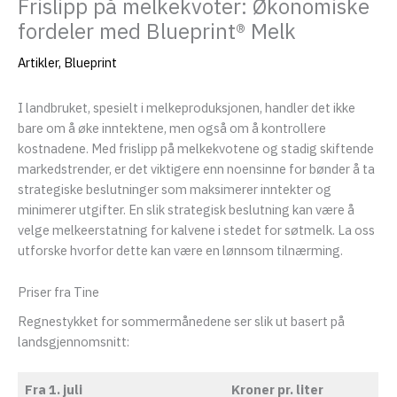
Frislipp på melkekvoter: Økonomiske
fordeler med Blueprint® Melk
Artikler
,
Blueprint
I landbruket, spesielt i melkeproduksjonen, handler det ikke
bare om å øke inntektene, men også om å kontrollere
kostnadene. Med frislipp på melkekvotene og stadig skiftende
markedstrender, er det viktigere enn noensinne for bønder å ta
strategiske beslutninger som maksimerer inntekter og
minimerer utgifter. En slik strategisk beslutning kan være å
eksler
velge melkeerstatning for kalvene i stedet for søtmelk. La oss
utforske hvorfor dette kan være en lønnsom tilnærming.
eksler
Priser fra Tine
Regnestykket for sommermånedene ser slik ut basert på
eksler
landsgjennomsnitt:
eksler
Fra 1. juli
Kroner pr. liter