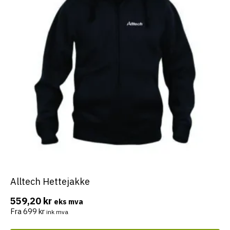
Alltech Hettejakke
Dette
produktet
559,20
kr
eks mva
har
Fra
699
kr
ink mva
flere
varianter.