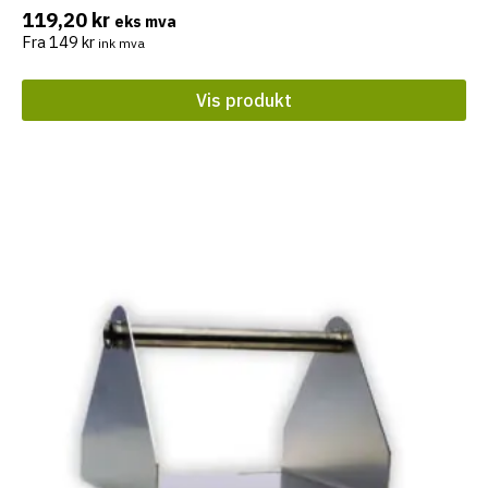
produktet
119,20
kr
eks mva
har
Fra
149
kr
ink mva
flere
varianter.
Vis produkt
Alternativene
kan
velges
på
produktsiden