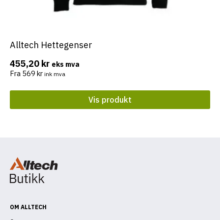
Alltech Hettegenser
Dette
produktet
455,20
kr
eks mva
har
Fra
569
kr
ink mva
flere
varianter.
Vis produkt
Alternativene
kan
velges
på
produktsiden
OM ALLTECH