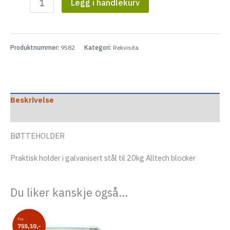
eksler
Legg i handlekurv
Holder
20
eksler
kg
antall
Produktnummer:
9582
Kategori:
Rekvisita
Beskrivelse
Tilleggsinformasjon
BØTTEHOLDER
Praktisk holder i galvanisert stål til 20kg Alltech blocker
Du liker kanskje også…