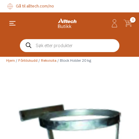
Hopp
Gå til
alltech.com/no
rett
til
innholdet
Main
Menu
Products
search
Hjem
/
Fôrtilskudd
/
Rekvisita
/ Block Holder 20 kg
eksler
eksler
eksler