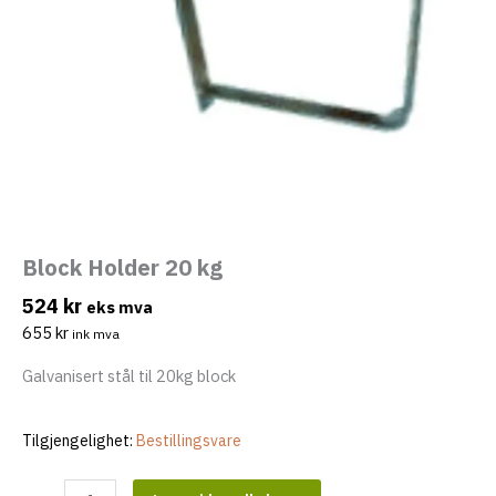
eksler
Block Holder 20 kg
524
kr
eks mva
655
kr
ink mva
eksler
Galvanisert stål til 20kg block
eksler
Tilgjengelighet:
Bestillingsvare
Block