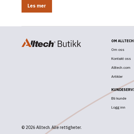
Boluser
Les mer
–
Optimaliser
dyrehelsen
for
storfe
og
sau
OM ALLTECH
Om oss
Kontakt oss
Alltech.com
Artikler
KUNDESERV
Bli kunde
Logg inn
© 2026 Alltech. Alle rettigheter.