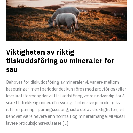
eksler
Viktigheten av riktig
tilskuddsfôring av mineraler for
sau
Behovet for tilskuddsfôring av mineraler vil variere mellom
besetninger, men i perioder det kun fôres med grovfôr og/eller
lave kraftfôrmengder vil tilskuddsfôring være nødvendig for å
eksler
sikre tilstrekkelig mineralforsyning. I intensive perioder (eks.
rett før parring, i parringssesong, siste del av drektigheten) vil
behovet være høyere enn normalt og mineralmangel vil vises i
eksler
lavere produksjonsresultater […]