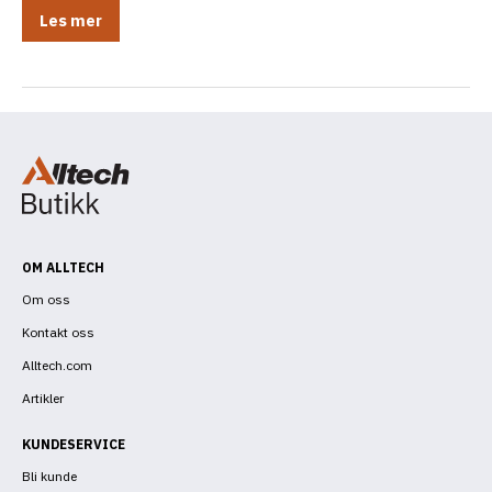
eksler
Viktigheten
Les mer
av
riktig
tilskuddsfôring
eksler
av
mineraler
for
sau
OM ALLTECH
Om oss
Kontakt oss
Alltech.com
Artikler
KUNDESERVICE
Bli kunde