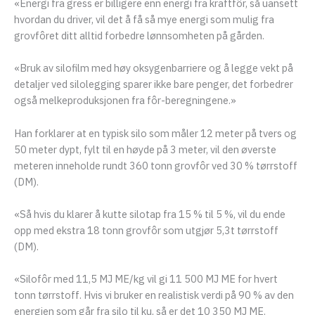
«Energi fra gress er billigere enn energi fra kraftfôr, så uansett
hvordan du driver, vil det å få så mye energi som mulig fra
grovfôret ditt alltid forbedre lønnsomheten på gården.
«Bruk av silofilm med høy oksygenbarriere og å legge vekt på
detaljer ved silolegging sparer ikke bare penger, det forbedrer
også melkeproduksjonen fra fôr-beregningene.»
Han forklarer at en typisk silo som måler 12 meter på tvers og
50 meter dypt, fylt til en høyde på 3 meter, vil den øverste
meteren inneholde rundt 360 tonn grovfôr ved 30 % tørrstoff
(DM).
«Så hvis du klarer å kutte silotap fra 15 % til 5 %, vil du ende
opp med ekstra 18 tonn grovfôr som utgjør 5,3t tørrstoff
(DM).
«Silofôr med 11,5 MJ ME/kg vil gi 11 500 MJ ME for hvert
tonn tørrstoff. Hvis vi bruker en realistisk verdi på 90 % av den
energien som går fra silo til ku, så er det 10 350 MJ ME.