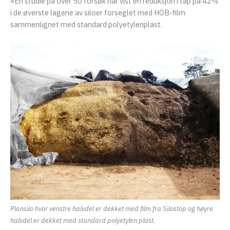
«En studie på over 50 forsøk har vist en reduksjon i tap på 42%
eksler
i de øverste lagene av siloer forseglet med HOB-film
sammenlignet med standard polyetylenplast.
eksler
Plansilo hvor venstre halvdel er dekket med film fra Silostop og høyre
halvdel er dekket med standard polyetylen plast.