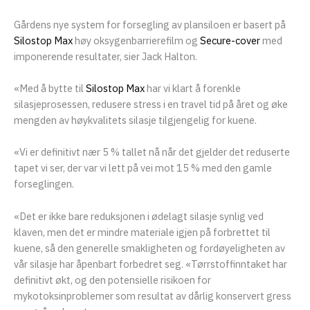
Gårdens nye system for forsegling av plansiloen er basert på
Silostop Max
høy oksygenbarrierefilm og
Secure-cover
med
imponerende resultater, sier Jack Halton.
«Med å bytte til
Silostop Max
har vi klart å forenkle
silasjeprosessen, redusere stress i en travel tid på året og øke
mengden av høykvalitets silasje tilgjengelig for kuene.
«Vi er definitivt nær 5 % tallet nå når det gjelder det reduserte
tapet vi ser, der var vi lett på vei mot 15 % med den gamle
forseglingen.
«Det er ikke bare reduksjonen i ødelagt silasje synlig ved
klaven, men det er mindre materiale igjen på forbrettet til
kuene, så den generelle smakligheten og fordøyeligheten av
vår silasje har åpenbart forbedret seg. «Tørrstoffinntaket har
definitivt økt, og den potensielle risikoen for
mykotoksinproblemer som resultat av dårlig konservert gress