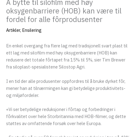
Å bytte til silofilm med høy
oksygenbarriere (HOB) kan være til
eksler
fordel for alle fôrprodusenter
Artikler
,
Ensilering
En enkel overgang fra flere lag med tradisjonell svart plast til
ett lag med silofilm med høy oksygenbarriere (HOB) kan
redusere det totale fôrtapet fra 15% til 5%, sier Tim Brewer
fra siloplast-spesialistene Silostop Agri.
I en tid der alle produsenter oppfordres til å bruke dyrket fôr,
mener han at tilnærmingen kan gi betydelige produktivitets-
og miljøfordeler.
eksler
«Vi ser betydelige reduksjoner i fôrtap og forbedringer i
fôrkvalitet over hele Storbritannia med HOB-filmer, og dette
eksler
støttes av omfattende forsøk over hele Europa.