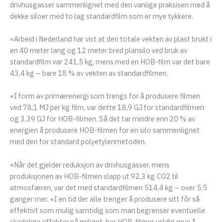
drivhusgasser sammenlignet med den vanlige praksisen med å
dekke siloer med to lag standardfilm som er mye tykkere.
«Arbeid i Nederland har vist at den totale vekten av plast brukt i
en 40 meter lang og 12 meter bred plansilo ved bruk av
standardfilm var 241,5 kg, mens med en HOB-film var det bare
43,4 kg – bare 18 % av vekten av standardfilmen.
«I form av primærenergi som trengs for å produsere filmen
ved 78,1 MJ per kg film, var dette 18,9 GJ for standardfilmen
og 3,39 GJ for HOB-filmen. Så det tar mindre enn 20 % av
energien å produsere HOB-filmen for en silo sammenlignet
med den for standard polyetylenmetoden.
«Når det gjelder reduksjon av drivhusgasser, mens
produksjonen av HOB-filmen slapp ut 92,3 kg CO2 til
atmosfæren, var det med standardfilmen 514,4 kg – over 5,5
ganger mer. «I en tid der alle trenger å produsere sitt fôr så
effektivt som mulig samtidig som man begrenser eventuelle
skadelige effekter på miljøet, har HOB-filmer veldig mye å