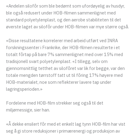
«Andelen silofôr som ble bedømt som ufordøyelig av husdyr,
ble også redusert under HOB-filmen sammenlignet med
standard polyetylenplast, og den aerobe stabiliteten til det
øverste laget av silofôr under HOB-filmen var mye større også.
«Disse resultatene korrelerer med arbeid utført ved INRA
forskningssenter i Frankrike, der HOB-filmen resulterte i et
totalt fôrtap på bare 7% sammenlignet med over 15% med
tradisjonell svart polyetylenplast. «I tillegg, selv om
gjennomsnittlig tetthet av silofôret var lik for begge, var den
totale mengden tørrstoff tatt ut til fôring 17% høyere med
HOB-materialet, noe som reflekterer lavere tap under
lagringsperioden.»
Fordelene med HOB-film strekker seg også til det
miljømessige, sier han.
«Å dekke ensilert fôr med et enkelt lag tynn HOB-film har vist
seg å gi store reduksjoner i primærenergi og produksjon av