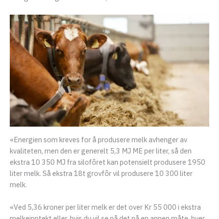
«Energien som kreves for å produsere melk avhenger av
kvaliteten, men den er generelt 5,3 MJ ME per liter, så den
ekstra 10 350 MJ fra silofôret kan potensielt produsere 1950
liter melk. Så ekstra 18t grovfôr vil produsere 10 300 liter
melk.
«Ved 5,36 kroner per liter melk er det over Kr 55 000 i ekstra
melkeinntekt eller, hvis du vil se på det på en annen måte, hver