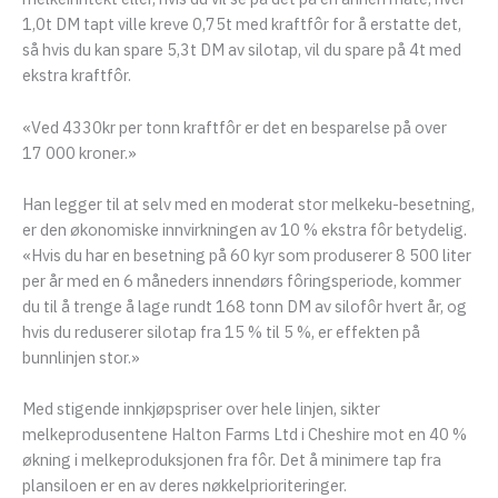
1,0t DM tapt ville kreve 0,75t med kraftfôr for å erstatte det,
så hvis du kan spare 5,3t DM av silotap, vil du spare på 4t med
ekstra kraftfôr.
«Ved 4330kr per tonn kraftfôr er det en besparelse på over
17 000 kroner.»
Han legger til at selv med en moderat stor melkeku-besetning,
er den økonomiske innvirkningen av 10 % ekstra fôr betydelig.
«Hvis du har en besetning på 60 kyr som produserer 8 500 liter
per år med en 6 måneders innendørs fôringsperiode, kommer
du til å trenge å lage rundt 168 tonn DM av silofôr hvert år, og
hvis du reduserer silotap fra 15 % til 5 %, er effekten på
bunnlinjen stor.»
Med stigende innkjøpspriser over hele linjen, sikter
melkeprodusentene Halton Farms Ltd i Cheshire mot en 40 %
økning i melkeproduksjonen fra fôr. Det å minimere tap fra
plansiloen er en av deres nøkkelprioriteringer.