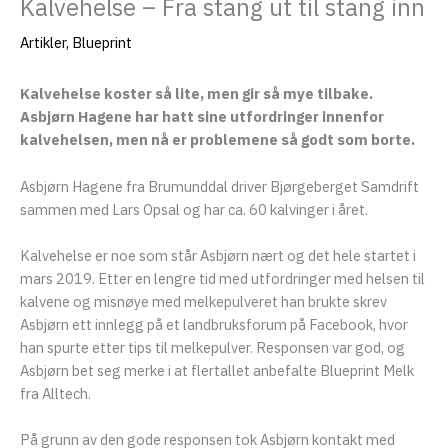
Kalvehelse – Fra stang ut til stang inn
Artikler
,
Blueprint
eksler
Kalvehelse koster så lite, men gir så mye tilbake.
Asbjørn Hagene har hatt sine utfordringer innenfor
kalvehelsen, men nå er problemene så godt som borte.
Asbjørn Hagene fra Brumunddal driver Bjørgeberget Samdrift
sammen med Lars Opsal og har ca. 60 kalvinger i året.
Kalvehelse er noe som står Asbjørn nært og det hele startet i
mars 2019. Etter en lengre tid med utfordringer med helsen til
kalvene og misnøye med melkepulveret han brukte skrev
Asbjørn ett innlegg på et landbruksforum på Facebook, hvor
eksler
han spurte etter tips til melkepulver. Responsen var god, og
Asbjørn bet seg merke i at flertallet anbefalte Blueprint Melk
eksler
fra Alltech.
På grunn av den gode responsen tok Asbjørn kontakt med