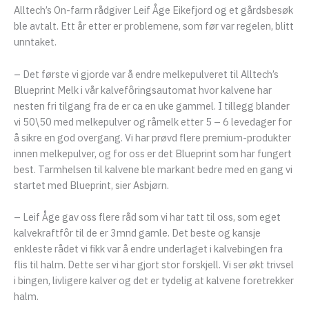
eksler
Alltech’s On-farm rådgiver Leif Åge Eikefjord og et gårdsbesøk
ble avtalt. Ett år etter er problemene, som før var regelen, blitt
eksler
unntaket.
– Det første vi gjorde var å endre melkepulveret til Alltech’s
Blueprint Melk i vår kalvefôringsautomat hvor kalvene har
nesten fri tilgang fra de er ca en uke gammel. I tillegg blander
vi 50\50 med melkepulver og råmelk etter 5 – 6 levedager for
å sikre en god overgang. Vi har prøvd flere premium-produkter
innen melkepulver, og for oss er det Blueprint som har fungert
best. Tarmhelsen til kalvene ble markant bedre med en gang vi
startet med Blueprint, sier Asbjørn.
– Leif Åge gav oss flere råd som vi har tatt til oss, som eget
kalvekraftfôr til de er 3mnd gamle. Det beste og kansje
enkleste rådet vi fikk var å endre underlaget i kalvebingen fra
flis til halm. Dette ser vi har gjort stor forskjell. Vi ser økt trivsel
i bingen, livligere kalver og det er tydelig at kalvene foretrekker
halm.