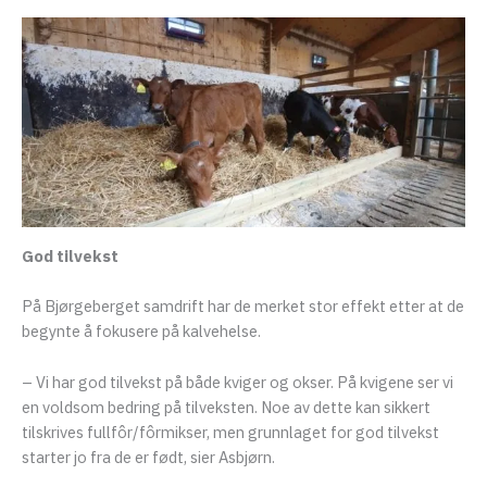
God tilvekst
På Bjørgeberget samdrift har de merket stor effekt etter at de
begynte å fokusere på kalvehelse.
– Vi har god tilvekst på både kviger og okser. På kvigene ser vi
en voldsom bedring på tilveksten. Noe av dette kan sikkert
tilskrives fullfôr/fôrmikser, men grunnlaget for god tilvekst
starter jo fra de er født, sier Asbjørn.