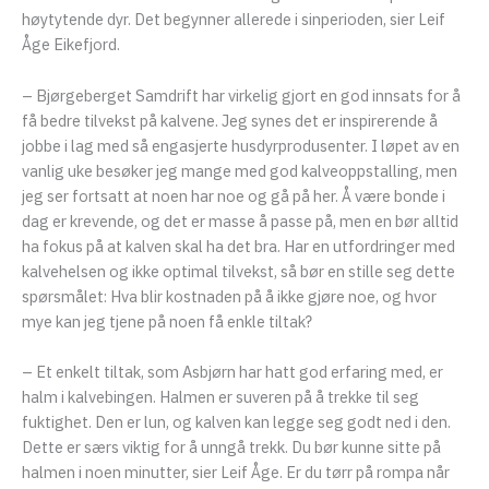
høytytende dyr. Det begynner allerede i sinperioden, sier Leif
Åge Eikefjord.
– Bjørgeberget Samdrift har virkelig gjort en god innsats for å
få bedre tilvekst på kalvene. Jeg synes det er inspirerende å
jobbe i lag med så engasjerte husdyrprodusenter. I løpet av en
vanlig uke besøker jeg mange med god kalveoppstalling, men
jeg ser fortsatt at noen har noe og gå på her. Å være bonde i
dag er krevende, og det er masse å passe på, men en bør alltid
ha fokus på at kalven skal ha det bra. Har en utfordringer med
kalvehelsen og ikke optimal tilvekst, så bør en stille seg dette
spørsmålet: Hva blir kostnaden på å ikke gjøre noe, og hvor
mye kan jeg tjene på noen få enkle tiltak?
– Et enkelt tiltak, som Asbjørn har hatt god erfaring med, er
halm i kalvebingen. Halmen er suveren på å trekke til seg
fuktighet. Den er lun, og kalven kan legge seg godt ned i den.
Dette er særs viktig for å unngå trekk. Du bør kunne sitte på
halmen i noen minutter, sier Leif Åge. Er du tørr på rompa når