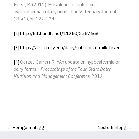
Horst, R. (2011). Prevalence of subclinical
hypocalcemia in dairy herds. The Veterinary Journal,
188(1), pp.122-124.
[2]
http://hdl.handle.net/11250/2567668
[3]
https://afs.ca.uky.edu/dairy/subclinical-milk-fever
[4]
Oetzel, Garrett R. «An update on hypocalcemia on
dairy farms.»
Proceedings of the Four-State Dairy
Nutrition and Management Conference
. 2012.
←
Forrige Innlegg
Neste Innlegg
→