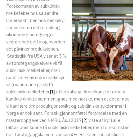
eksler
Forekomsten av subklinisk
melkefeber hos sau er lite
eksler
undersøkt, men hos melkekyr
finnes det en del forsøk og
økonomisk beregninger
vedrørende dette og hvordan
det påvirker produksjonen.
Statistikk fra USA viser at 5 %
av førstegangskalvere vil få
subklinisk melkefeber, men
rundt 50 % av eldre melkekyr
vil (i varierende grad) få
subklinisk melkefeber
[1]
etter kalving. Amerikanske forhold
kan ikke direkte sammenlignes med norske, men at det er noe
vi kan lære om produksjonssvikt og subkliniske sykdommer i
Norge er nok sant. Forsøk gjennomført i forbindelse med en
masteroppgave ved NMBU, Ås, i 2017
[2]
viste at kyr i alle
laktasjoner kunne få subklinisk melkefeber, men forekomsten
hos førstegangskalvere var kun 4%. Risikoen for subklinisk