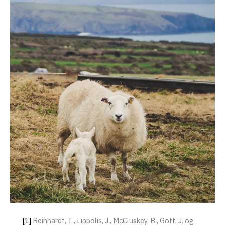
[1]
Reinhardt, T., Lippolis, J., McCluskey, B., Goff, J. og