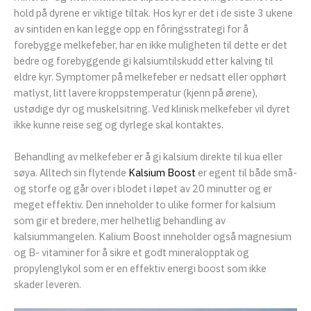
hold på dyrene er viktige tiltak. Hos kyr er det i de siste 3 ukene
av sintiden en kan legge opp en fôringsstrategi for å
forebygge melkefeber, har en ikke muligheten til dette er det
bedre og forebyggende gi kalsiumtilskudd etter kalving til
eldre kyr. Symptomer på melkefeber er nedsatt eller opphørt
matlyst, litt lavere kroppstemperatur (kjenn på ørene),
ustødige dyr og muskelsitring. Ved klinisk melkefeber vil dyret
ikke kunne reise seg og dyrlege skal kontaktes.
Behandling av melkefeber er å gi kalsium direkte til kua eller
søya. Alltech sin flytende
Kalsium Boost
er egent til både små-
og storfe og går over i blodet i løpet av 20 minutter og er
meget effektiv. Den inneholder to ulike former for kalsium
som gir et bredere, mer helhetlig behandling av
kalsiummangelen. Kalium Boost inneholder også magnesium
og B- vitaminer for å sikre et godt mineralopptak og
propylenglykol som er en effektiv energi boost som ikke
skader leveren.