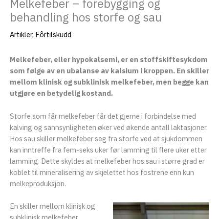
Melkefeber – forebygging og
behandling hos storfe og sau
eksler
Artikler
,
Fôrtilskudd
Melkefeber, eller hypokalsemi, er en stoffskiftesykdom
som følge av en ubalanse av kalsium i kroppen. En skiller
mellom klinisk og subklinisk melkefeber, men begge kan
utgjøre en betydelig kostand.
Storfe som får melkefeber får det gjerne i forbindelse med
kalving og sannsynligheten øker ved økende antall laktasjoner.
Hos sau skiller melkefeber seg fra storfe ved at sjukdommen
kan inntreffe fra fem-seks uker før lamming til flere uker etter
lamming. Dette skyldes at melkefeber hos sau i større grad er
eksler
koblet til mineralisering av skjelettet hos fostrene enn kun
melkeproduksjon.
eksler
En skiller mellom klinisk og
subklinisk melkefeber.