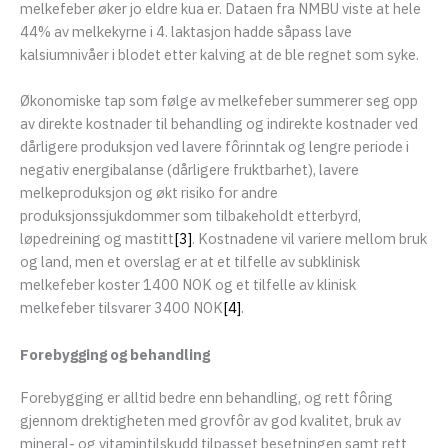
melkefeber øker jo eldre kua er. Dataen fra NMBU viste at hele
44% av melkekyrne i 4. laktasjon hadde såpass lave
kalsiumnivåer i blodet etter kalving at de ble regnet som syke.
Økonomiske tap som følge av melkefeber summerer seg opp
av direkte kostnader til behandling og indirekte kostnader ved
dårligere produksjon ved lavere fôrinntak og lengre periode i
negativ energibalanse (dårligere fruktbarhet), lavere
melkeproduksjon og økt risiko for andre
produksjonssjukdommer som tilbakeholdt etterbyrd,
løpedreining og mastitt
[3]
. Kostnadene vil variere mellom bruk
og land, men et overslag er at et tilfelle av subklinisk
melkefeber koster 1400 NOK og et tilfelle av klinisk
melkefeber tilsvarer 3400 NOK
[4]
.
Forebygging og behandling
Forebygging er alltid bedre enn behandling, og rett fôring
gjennom drektigheten med grovfôr av god kvalitet, bruk av
mineral- og vitamintilskudd tilpasset besetningen samt rett