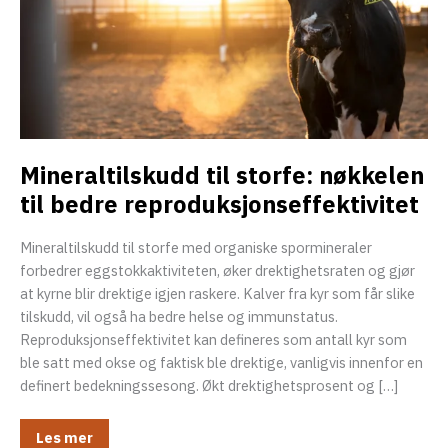
eksler
Mineraltilskudd til storfe: nøkkelen
til bedre reproduksjonseffektivitet
Mineraltilskudd til storfe med organiske spormineraler
forbedrer eggstokkaktiviteten, øker drektighetsraten og gjør
at kyrne blir drektige igjen raskere. Kalver fra kyr som får slike
tilskudd, vil også ha bedre helse og immunstatus.
eksler
Reproduksjonseffektivitet kan defineres som antall kyr som
ble satt med okse og faktisk ble drektige, vanligvis innenfor en
definert bedekningssesong. Økt drektighetsprosent og […]
eksler
Mineraltilskudd
Les mer