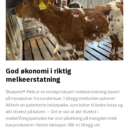
God økonomi i riktig
melkeerstatning
Blueprint® Melk er en norskprodusert melkeerstatning basert
på mysepulver fra norske kuer. I tillegg inneholder pulveret
Alltech sin patenterte helsepakke, som bidrar til bedre helse og
økt tilvekst på kalven. – Det er vist at økt tilvekst i
melkefôringsperioden har stor påvirkning på mengden melk
kua produserer i første laktasjon. Når vi i tillegg vet