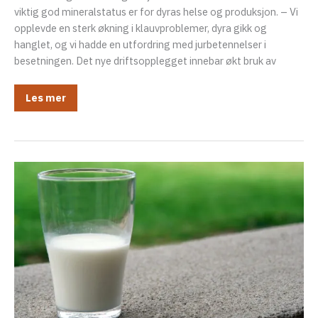
viktig god mineralstatus er for dyras helse og produksjon. – Vi
opplevde en sterk økning i klauvproblemer, dyra gikk og
hanglet, og vi hadde en utfordring med jurbetennelser i
besetningen. Det nye driftsopplegget innebar økt bruk av
Riktig
Les mer
mineraltilskudd
ble
redningen