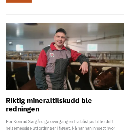
til
eksler
storfe:
nøkkelen
til
bedre
eksler
reproduksjonseffektivitet
Riktig mineraltilskudd ble
redningen
For Konrad Sørgård ga overgangen fra båsfjøs til løsdrift
helsemessige utfordringer i fjøset. Nå har han innsett hvor