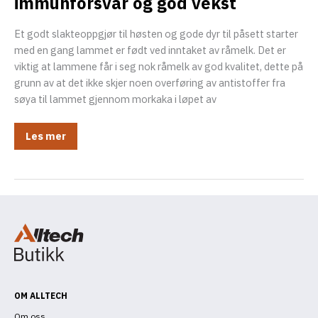
immunforsvar og god vekst
Et godt slakteoppgjør til høsten og gode dyr til påsett starter
med en gang lammet er født ved inntaket av råmelk. Det er
viktig at lammene får i seg nok råmelk av god kvalitet, dette på
grunn av at det ikke skjer noen overføring av antistoffer fra
søya til lammet gjennom morkaka i løpet av
Fôr
Les mer
lammene
riktig
fra
starten
av
–
Slik
sikrer
du
et
sterkt
immunforsvar
og
god
vekst
OM ALLTECH
Om oss