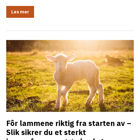
God
Les mer
økonomi
i
riktig
melkeerstatning
Fôr lammene riktig fra starten av –
Slik sikrer du et sterkt