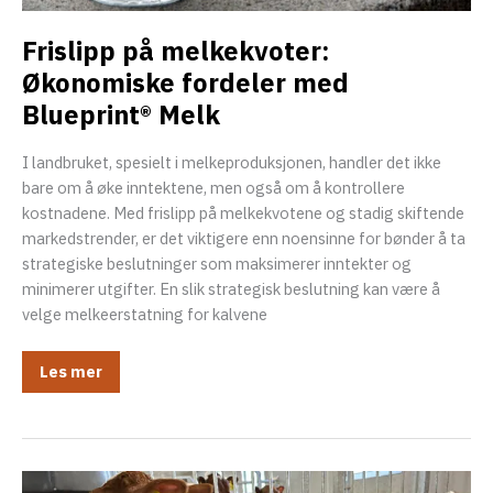
Frislipp på melkekvoter:
Økonomiske fordeler med
Blueprint® Melk
I landbruket, spesielt i melkeproduksjonen, handler det ikke
bare om å øke inntektene, men også om å kontrollere
kostnadene. Med frislipp på melkekvotene og stadig skiftende
markedstrender, er det viktigere enn noensinne for bønder å ta
strategiske beslutninger som maksimerer inntekter og
minimerer utgifter. En slik strategisk beslutning kan være å
velge melkeerstatning for kalvene
Frislipp
Les mer
på
melkekvoter:
Økonomiske
fordeler
med
Blueprint®
Melk